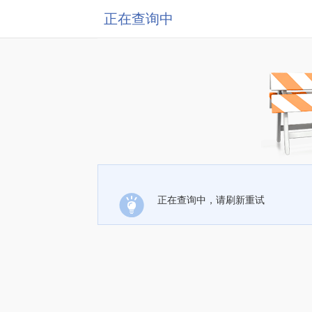
正在查询中
正在查询中，请刷新重试