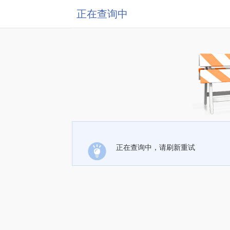
正在查询中
正在查询中，请刷新重试